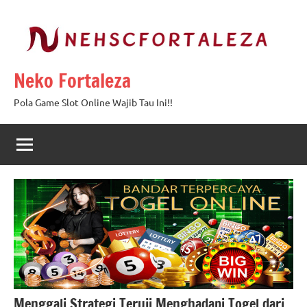
Skip
to
content
Neko Fortaleza
Pola Game Slot Online Wajib Tau Ini!!
Menggali Strategi Teruji Menghadapi Togel dari