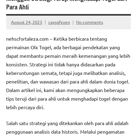
Para Ahli
August 24, 2023
caysgfvuen
No comments
nehscfortaleza.com
– Ketika berbicara tentang
permainan Olx Togel, ada berbagai pendekatan yang
dapat membantu pemain meraih kemenangan yang lebih
konsisten. Strategi ini tidak hanya didasarkan pada
keberuntungan semata, tetapi juga melibatkan analisis,
penelitian, dan wawasan dari para ahli dalam dunia togel.
Dalam artikel ini, kami akan mengungkapkan beberapa
tips teruji dari para ahli untuk menghadapi togel dengan
lebih percaya diri.
Salah satu strategi yang ditekankan oleh para ahli adalah
penggunaan analisis data historis. Melalui pengamatan