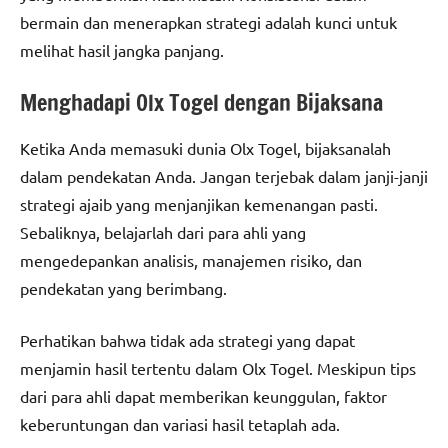
bermain dan menerapkan strategi adalah kunci untuk
melihat hasil jangka panjang.
Menghadapi Olx Togel dengan Bijaksana
Ketika Anda memasuki dunia Olx Togel, bijaksanalah
dalam pendekatan Anda. Jangan terjebak dalam janji-janji
strategi ajaib yang menjanjikan kemenangan pasti.
Sebaliknya, belajarlah dari para ahli yang
mengedepankan analisis, manajemen risiko, dan
pendekatan yang berimbang.
Perhatikan bahwa tidak ada strategi yang dapat
menjamin hasil tertentu dalam Olx Togel. Meskipun tips
dari para ahli dapat memberikan keunggulan, faktor
keberuntungan dan variasi hasil tetaplah ada.