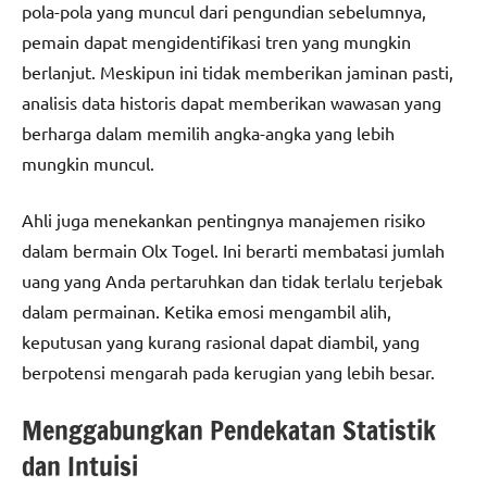
pola-pola yang muncul dari pengundian sebelumnya,
pemain dapat mengidentifikasi tren yang mungkin
berlanjut. Meskipun ini tidak memberikan jaminan pasti,
analisis data historis dapat memberikan wawasan yang
berharga dalam memilih angka-angka yang lebih
mungkin muncul.
Ahli juga menekankan pentingnya manajemen risiko
dalam bermain Olx Togel. Ini berarti membatasi jumlah
uang yang Anda pertaruhkan dan tidak terlalu terjebak
dalam permainan. Ketika emosi mengambil alih,
keputusan yang kurang rasional dapat diambil, yang
berpotensi mengarah pada kerugian yang lebih besar.
Menggabungkan Pendekatan Statistik
dan Intuisi