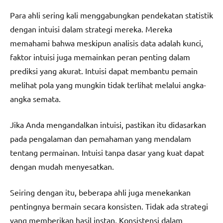
Para ahli sering kali menggabungkan pendekatan statistik
dengan intuisi dalam strategi mereka. Mereka
memahami bahwa meskipun analisis data adalah kunci,
faktor intuisi juga memainkan peran penting dalam
prediksi yang akurat. Intuisi dapat membantu pemain
melihat pola yang mungkin tidak terlihat melalui angka-
angka semata.
Jika Anda mengandalkan intuisi, pastikan itu didasarkan
pada pengalaman dan pemahaman yang mendalam
tentang permainan. Intuisi tanpa dasar yang kuat dapat
dengan mudah menyesatkan.
Seiring dengan itu, beberapa ahli juga menekankan
pentingnya bermain secara konsisten. Tidak ada strategi
yang memberikan hasil instan. Konsistensi dalam