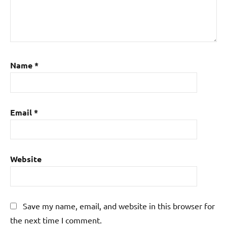
Name
*
Email
*
Website
Save my name, email, and website in this browser for
the next time I comment.