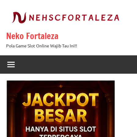
Skip
to
content
Neko Fortaleza
Pola Game Slot Online Wajib Tau Ini!!