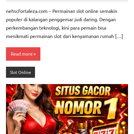
nehscfortaleza.com – Permainan slot online semakin
populer di kalangan penggemar judi daring. Dengan
perkembangan teknologi, kini para pemain bisa
menikmati permainan slot dari kenyamanan rumah […]
Read more
Slot Online