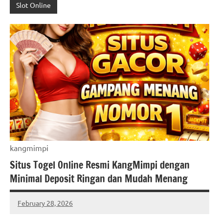
Slot Online
kangmimpi
Situs Togel Online Resmi KangMimpi dengan
Minimal Deposit Ringan dan Mudah Menang
February 28, 2026
caysgfvuen