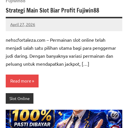
Fujiwin88
Strategi Main Slot Biar Profit Fujiwin88
April 27, 2026
caysgfvuen
nehscfortaleza.com – Permainan slot online telah
menjadi salah satu pilihan utama bagi para penggemar
judi daring. Dengan banyaknya variasi permainan dan
peluang untuk mendapatkan jackpot, […]
Read more
Slot Online