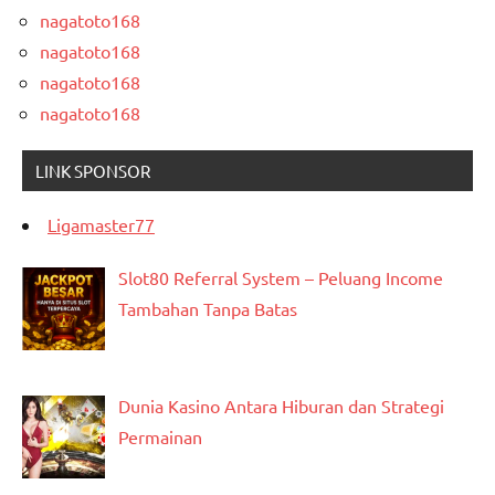
nagatoto168
nagatoto168
nagatoto168
nagatoto168
LINK SPONSOR
Ligamaster77
Slot80 Referral System – Peluang Income
Tambahan Tanpa Batas
Dunia Kasino Antara Hiburan dan Strategi
Permainan