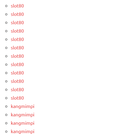
slot80
slot80
slot80
slot80
slot80
slot80
slot80
slot80
slot80
slot80
slot80
slot80
kangmimpi
kangmimpi
kangmimpi
kangmimpi