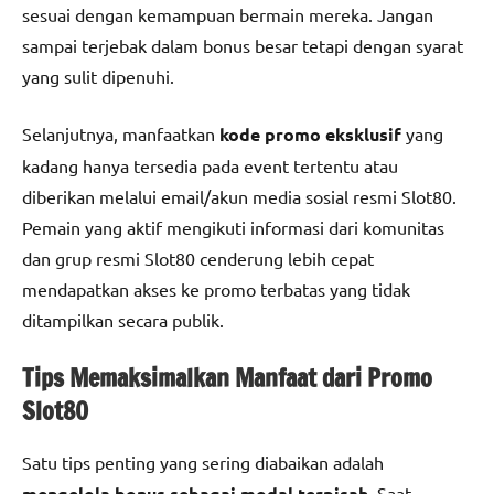
sesuai dengan kemampuan bermain mereka. Jangan
sampai terjebak dalam bonus besar tetapi dengan syarat
yang sulit dipenuhi.
Selanjutnya, manfaatkan
kode promo eksklusif
yang
kadang hanya tersedia pada event tertentu atau
diberikan melalui email/akun media sosial resmi Slot80.
Pemain yang aktif mengikuti informasi dari komunitas
dan grup resmi Slot80 cenderung lebih cepat
mendapatkan akses ke promo terbatas yang tidak
ditampilkan secara publik.
Tips Memaksimalkan Manfaat dari Promo
Slot80
Satu tips penting yang sering diabaikan adalah
mengelola bonus sebagai modal terpisah
. Saat