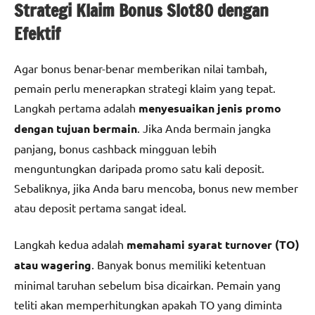
Strategi Klaim Bonus Slot80 dengan
Efektif
Agar bonus benar-benar memberikan nilai tambah,
pemain perlu menerapkan strategi klaim yang tepat.
Langkah pertama adalah
menyesuaikan jenis promo
dengan tujuan bermain
. Jika Anda bermain jangka
panjang, bonus cashback mingguan lebih
menguntungkan daripada promo satu kali deposit.
Sebaliknya, jika Anda baru mencoba, bonus new member
atau deposit pertama sangat ideal.
Langkah kedua adalah
memahami syarat turnover (TO)
atau wagering
. Banyak bonus memiliki ketentuan
minimal taruhan sebelum bisa dicairkan. Pemain yang
teliti akan memperhitungkan apakah TO yang diminta