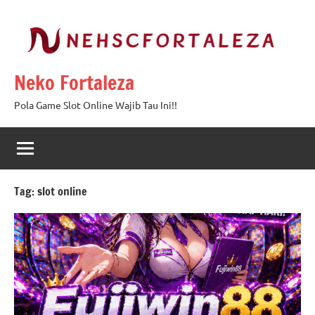
Skip
to
content
Neko Fortaleza
Pola Game Slot Online Wajib Tau Ini!!
Tag:
slot online